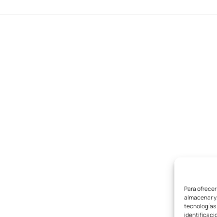
Para ofrecer
almacenar y/
tecnologías
identificaci