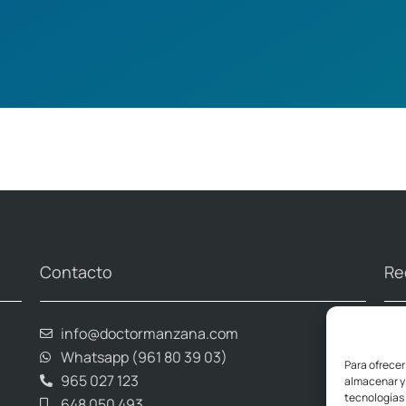
Contacto
Re
info@doctormanzana.com
Whatsapp (961 80 39 03)
Para ofrecer
965 027 123
almacenar y/
tecnologías
648 050 493