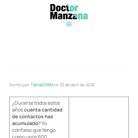
Escrito por
Tienda DRM
on
22 de abril de 2025
¿Durante todos estos
años
cuanta cantidad
de contactos has
acumulado
? Yo
confieso que tengo
como unos 600