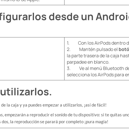
igurarlos desde un Androi
​1. Con los AirPods dentro de
2. Mantén pulsado el
botó
la parte trasera de la caja hast
parpadee en blanco.
3. Ve al menú Bluetooth de t
selecciona los AirPods para e
utilizarlos.
e la caja y ya puedes empezar a utilizarlos, ¡así de fácil!
s, empezarán a reproducir el sonido de tu dispositivo: si te quitas uno
os dos, la reproducción se parará por completo ¡pura magia!