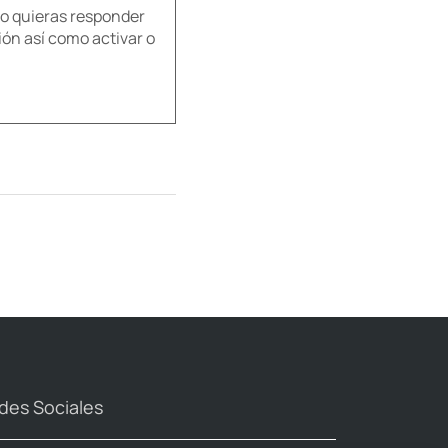
do quieras responder
ión así como activar o
des Sociales