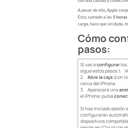
con una calidad y conectivi
​A pesar de ello, Apple sor
Esto, sumado a las
5 horas
carga, hace que sin duda, m
Cómo conf
pasos:
Si vas a
configurar
los
sigue estos pasos:1. Ve
2.
Abre la caja
(con lo
cerca del iPhone.
3. Aparecerá una
ani
el iPhone, pulsa
conec
Si has iniciado sesión 
configurarán automáti
dispositivos compatibl
sesión en iCloud con e