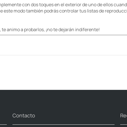
implemente con dos toques en el exterior de uno de ellos cuan
De este modo también podrás controlar tus listas de reproducc
te animo a probarlos, ¡no te dejarán indiferente!
Contacto
Re