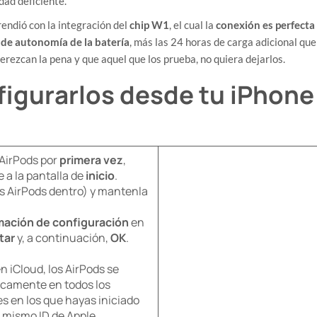
dad deficiente.
prendió con la integración del
chip W1
, el cual la
conexión es perfecta
 de autonomía de la batería
, más las 24 horas de carga adicional que
erezcan la pena y que aquel que los prueba, no quiera dejarlos.
igurarlos desde tu iPhone
 AirPods por
primera vez
,
 a la pantalla de
inicio
.
s AirPods dentro) y mantenla
mación de configuración
en
tar
y, a continuación,
OK
.
en iCloud, los AirPods se
camente en todos los
es en los que hayas iniciado
l mismo ID de Apple.