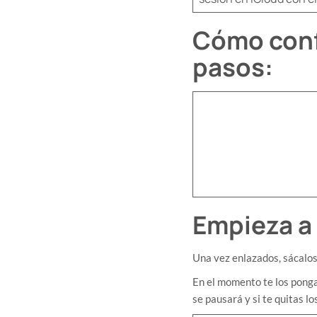
Cómo conf
pasos:
Empieza a 
Una vez enlazados, sácalos d
​En el momento te los ponga
se pausará y si te quitas l