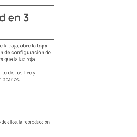
d en 3
 la caja,
abre la tapa
.
n de configuración
de
a que la luz roja
u dispositivo y
nlazarlos.
 de ellos, la reproducción