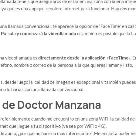
eollamada tenéis que aseguraros de estar en una zona con buena inten
 ya que es una app que requiere internet para funcionar. Hay dos man
 una llamada convencional, te aparece la opción de “FaceTime” en caso
.
Púlsala y comenzará la videollamada
o también es posible que la l
una videollamada es
directamente desde la aplicación «FaceTime»
. 
éfono, nombre o correo de la persona a la que quieres llamar y listo.
, desde luego la calidad de imagen es excepcional y también puedes 
mo lo harías con una llamada convencional.
n de Doctor Manzana
 preferiblemente cuando me encuentro en una zona WiFi, la calidad de
rnet que llegue a tu dispositivo (ya sea por WiFi o 4G).
 de audio, ¿por qué no hacerla más interesante? ¡Me encanta poder ver