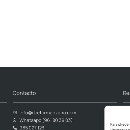
Contacto
Re
info@doctormanzana.com
Whatsapp (961 80 39 03)
Para ofrecer
965 027 123
almacenar y/