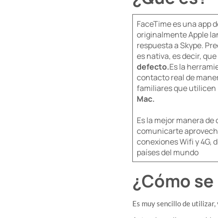
​FaceTime es una app d
originalmente Apple la
respuesta a Skype. Pr
es nativa, es decir, que
defecto.
​Es la herram
contacto real de maner
familiares que utilicen
Mac.
​​Es la mejor manera de
comunicarte aprovecha
conexiones Wifi y 4G, d
países del mundo
¿Cómo se u
​Es muy sencillo de utiliza