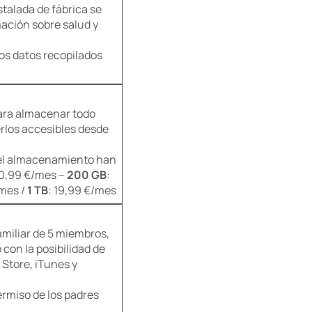
talada de fábrica se
mación sobre salud y
os datos recopilados
ara almacenar todo
rlos accesibles desde
del almacenamiento han
 0,99 €/mes –
200 GB
:
/mes /
1 TB
: 19,99 €/mes
amiliar de 5 miembros,
con la posibilidad de
Store, iTunes y
ermiso de los padres