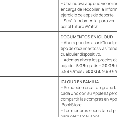
– Una nueva app que viene ins
encarga de recopilar la infor
ejercicio de apps de deporte.
– Será fundamental para ver l
por el futuro iWatch
DOCUMENTOS EN ICLOUD
– Ahora puedes usar iCloud p
tipo de documentos y así tene
cualquier dispositivo.
– Además ahora los precios 
bajado:
5 GB
: gratis –
20 GB
:
3,99 €/mes /
500 GB
: 9,99 €
ICLOUD EN FAMILIA
– Se pueden crear un grupo f
cada uno con su Apple ID pero 
compartir las compras en App 
iBookStore.
– Los menores necesitan el p
para descargar apps.