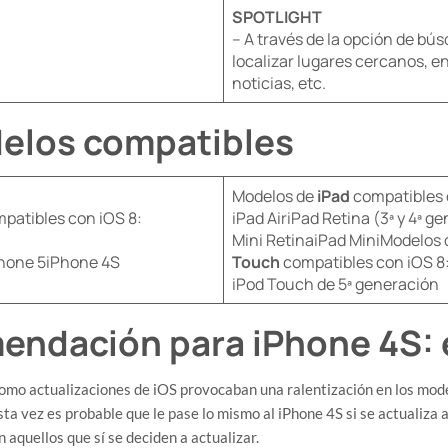
SPOTLIGHT
– A través de la opción de b
localizar lugares cercanos, en
noticias, etc.
delos compatibles
Modelos de
iPad
compatibles 
patibles con iOS 8:
iPad AiriPad Retina (3ª y 4ª g
Mini RetinaiPad MiniModelos
hone 5iPhone 4S
Touch
compatibles con iOS 8
iPod Touch de 5ª generación
endación para iPhone 4S: 
omo actualizaciones de iOS provocaban una ralentización en los mod
esta vez es probable que le pase lo mismo al iPhone 4S si se actualiza 
aquellos que sí se deciden a actualizar.