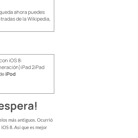
úsqueda ahora puedes
tradas de la Wikipedia,
con iOS 8:
eneración)iPad 2iPad
 de
iPod
:
espera!
elos más antiguos. Ocurrió
a iOS 8. Así que es mejor