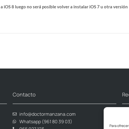
s a iOS 8 luego no será posible volver a instalar iOS 7 u otra versión 
Contacto
Re
info@doctormanzana.com
Whatsapp (961 80 39 03)
Para ofrecer