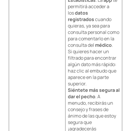
Estadísticas
. La
app
te
permitirá acceder a
los
datos
registrados
cuando
quieras, ya sea para
consulta personal como
para comentarlo en la
consulta del
médico
.
Si quieres hacer un
filtrado para encontrar
algún dato más rápido:
haz clic al embudo que
aparece en la parte
superior.
Siéntete más segura al
dar el pecho
. A
menudo, recibirás un
consejo y frases de
ánimo de las que estoy
segura que
¡agradecerás