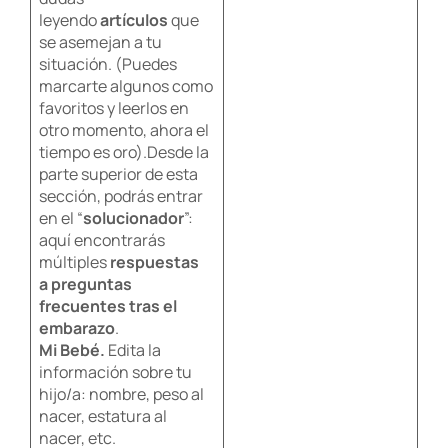
leyendo
artículos
que
se asemejan a tu
situación. (Puedes
marcarte algunos como
favoritos y leerlos en
otro momento, ahora el
tiempo es oro).Desde la
parte superior de esta
sección, podrás entrar
en el “
solucionador
”:
aquí encontrarás
múltiples
respuestas
a
preguntas
frecuentes tras el
embarazo
.
Mi Bebé.
Edita la
información sobre tu
hijo/a: nombre, peso al
nacer, estatura al
nacer, etc.