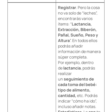
Registrar
. Pero la cosa
no va solo de “leches”,
encontrarás varios
ítems: “
Lactancia,
Extracción, Biberón,
Pañal, Sueño, Peso y
Altura
”. En todos ellos
podrás añadir
información de manera
súper completa.
Por ejemplo, dentro
de
lactancia
, podrás
realizar
un
seguimiento de
cada toma del bebé:
tipo de alimento,
cantidad,
etc. Podrás
indicar “cómo ha ido”,
incluso añadir notas.