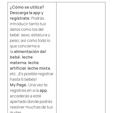
¿Cómo se utiliza?
Descarga la app y
regístrate
. Podrás
introducir tanto tus
datos como los del
bebé: sexo, estatura y
peso; así como todo lo
que concierne a
la
alimentación del
bebé
:
leche
materna
,
leche
artificial
,
leche mixta
,
etc. ¡Es posible registrar
hasta 6 bebés!
My Page.
Una vez te
registres en a la
app
,
accederás a este
apartado donde podrás
resolver muchas de tus
dudas