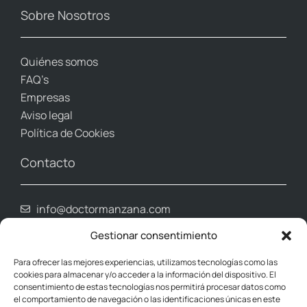
Sobre Nosotros
Quiénes somos
FAQ’s
Empresas
Aviso legal
Política de Cookies
Contacto
info@doctormanzana.com
Whatsapp (961 80 39 03)
Gestionar consentimiento
965 027 123
648 050 493
Para ofrecer las mejores experiencias, utilizamos tecnologías como las
cookies para almacenar y/o acceder a la información del dispositivo. El
Donde estamos
consentimiento de estas tecnologías nos permitirá procesar datos como
el comportamiento de navegación o las identificaciones únicas en este