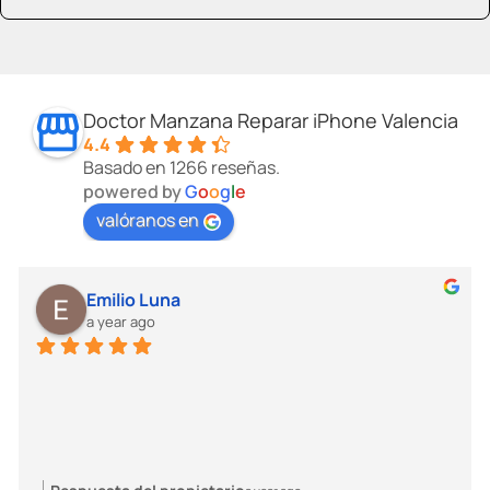
Doctor Manzana Reparar iPhone Valencia
4.4
Basado en 1266 reseñas.
powered by
G
o
o
g
l
e
valóranos en
Emilio Luna
a year ago