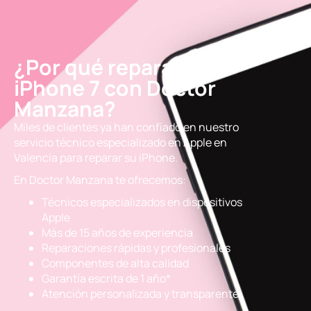
¿Por qué reparar el
iPhone 7 con Doctor
Manzana?
Miles de clientes ya han confiado en nuestro
servicio técnico especializado en Apple en
Valencia para reparar su iPhone.
En Doctor Manzana te ofrecemos:
Técnicos especializados en dispositivos
Apple
Más de 15 años de experiencia
Reparaciones rápidas y profesionales
Componentes de alta calidad
Garantía escrita de 1 año*
Atención personalizada y transparente