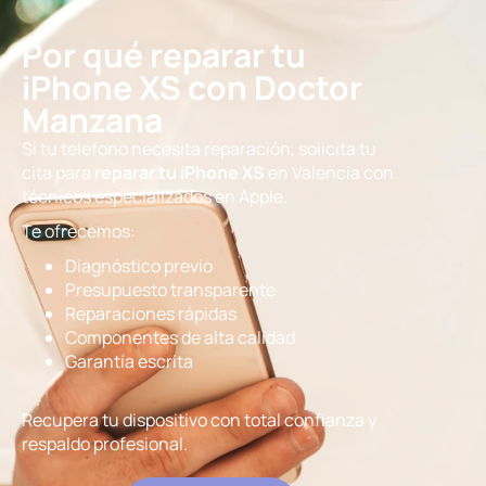
Por qué reparar tu
iPhone XS con Doctor
Manzana
Si tu teléfono necesita reparación, solicita tu
cita para
reparar tu iPhone XS
en Valencia con
técnicos especializados en Apple.
Te ofrecemos:
Diagnóstico previo
Presupuesto transparente
Reparaciones rápidas
Componentes de alta calidad
Garantía escrita
Recupera tu dispositivo con total confianza y
respaldo profesional.