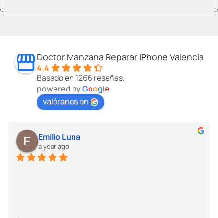
Doctor Manzana Reparar iPhone Valencia
4.4
Basado en 1266 reseñas.
powered by
G
o
o
g
l
e
valóranos en
Emilio Luna
a year ago