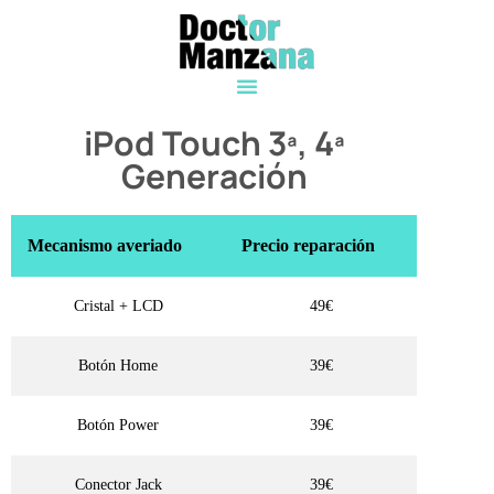
iPod Touch 3ª, 4ª
Generación
Mecanismo averiado
Precio reparación
Cristal + LCD
49€
Botón Home
39€
Botón Power
39€
Conector Jack
39€