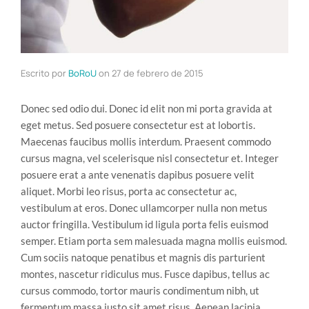
Escrito por
BoRoU
on
27 de febrero de 2015
Donec sed odio dui. Donec id elit non mi porta gravida at
eget metus. Sed posuere consectetur est at lobortis.
Maecenas faucibus mollis interdum. Praesent commodo
cursus magna, vel scelerisque nisl consectetur et. Integer
posuere erat a ante venenatis dapibus posuere velit
aliquet. Morbi leo risus, porta ac consectetur ac,
vestibulum at eros. Donec ullamcorper nulla non metus
auctor fringilla. Vestibulum id ligula porta felis euismod
semper. Etiam porta sem malesuada magna mollis euismod.
Cum sociis natoque penatibus et magnis dis parturient
montes, nascetur ridiculus mus. Fusce dapibus, tellus ac
cursus commodo, tortor mauris condimentum nibh, ut
fermentum massa justo sit amet risus. Aenean lacinia