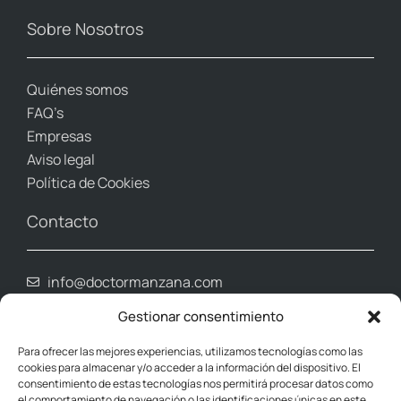
Sobre Nosotros
Quiénes somos
FAQ’s
Empresas
Aviso legal
Política de Cookies
Contacto
info@doctormanzana.com
Whatsapp (961 80 39 03)
Gestionar consentimiento
965 027 123
648 050 493
Para ofrecer las mejores experiencias, utilizamos tecnologías como las
cookies para almacenar y/o acceder a la información del dispositivo. El
Donde estamos
consentimiento de estas tecnologías nos permitirá procesar datos como
el comportamiento de navegación o las identificaciones únicas en este